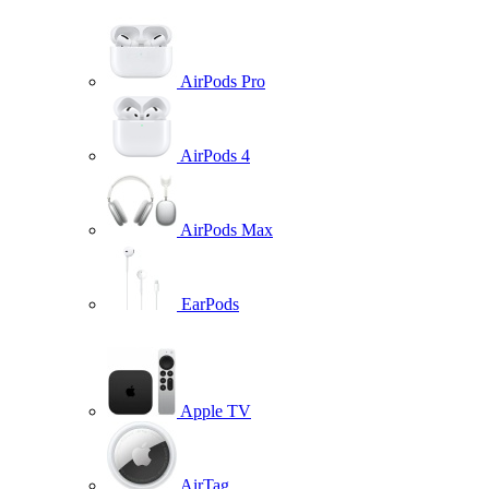
AirPods Pro
AirPods 4
AirPods Max
EarPods
Apple TV
AirTag