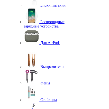
Блоки питания
Беспроводные
зарядные устройства
Для AirPods
Выпрямители
Фены
Стайлеры