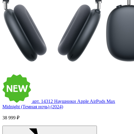
арт. 14312
Наушники Apple AirPods Max
Midnight (Темная ночь) (2024)
38 999 ₽