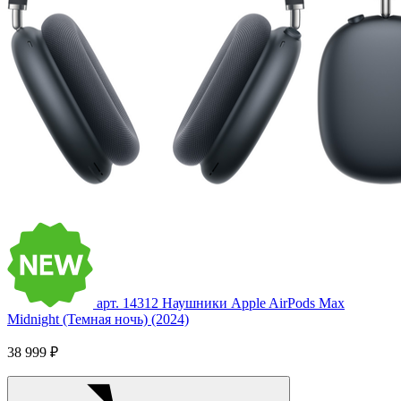
арт. 14312
Наушники Apple AirPods Max
Midnight (Темная ночь) (2024)
38 999 ₽