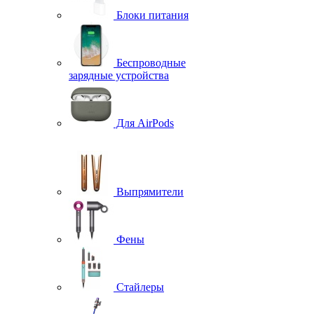
Блоки питания
Беспроводные
зарядные устройства
Для AirPods
Выпрямители
Фены
Стайлеры