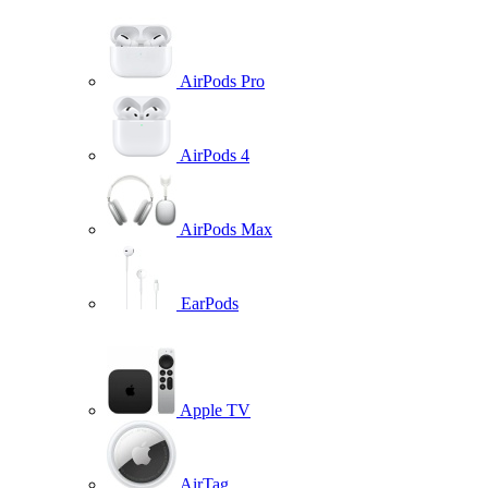
AirPods Pro
AirPods 4
AirPods Max
EarPods
Apple TV
AirTag