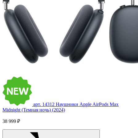
арт. 14312
Наушники Apple AirPods Max
Midnight (Темная ночь) (2024)
38 999 ₽