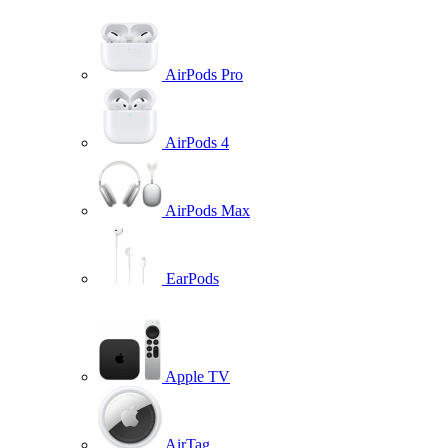
AirPods Pro
AirPods 4
AirPods Max
EarPods
Apple TV
AirTag