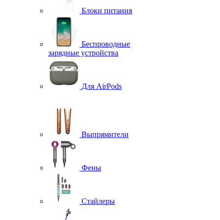
Блоки питания
Беспроводные
зарядные устройства
Для AirPods
Выпрямители
Фены
Стайлеры