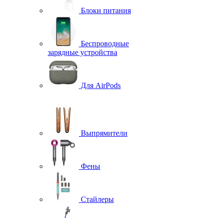
Блоки питания
Беспроводные
зарядные устройства
Для AirPods
Выпрямители
Фены
Стайлеры