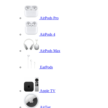
AirPods Pro
AirPods 4
AirPods Max
EarPods
Apple TV
AirTag