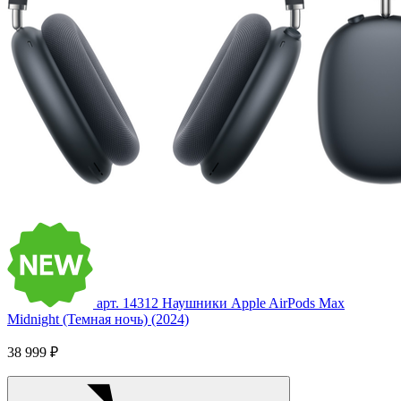
арт. 14312
Наушники Apple AirPods Max
Midnight (Темная ночь) (2024)
38 999 ₽