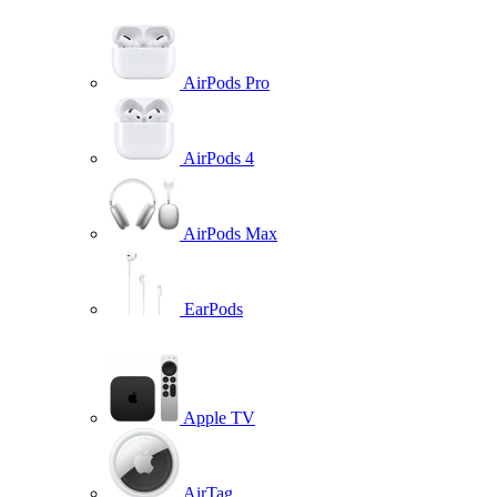
AirPods Pro
AirPods 4
AirPods Max
EarPods
Apple TV
AirTag