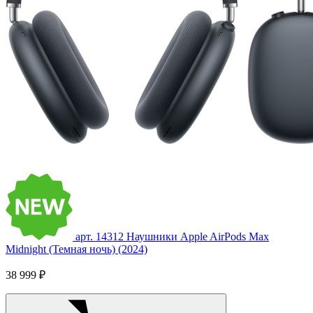
арт. 14312
Наушники Apple AirPods Max
Midnight (Темная ночь) (2024)
38 999 ₽