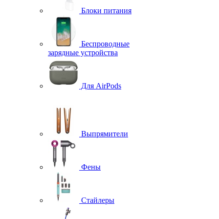
Блоки питания
Беспроводные
зарядные устройства
Для AirPods
Выпрямители
Фены
Стайлеры