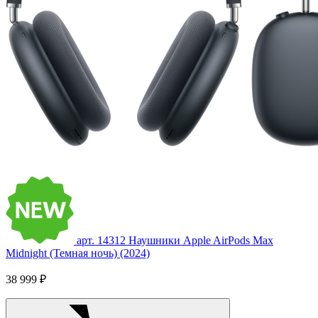
арт. 14312
Наушники Apple AirPods Max
Midnight (Темная ночь) (2024)
38 999 ₽