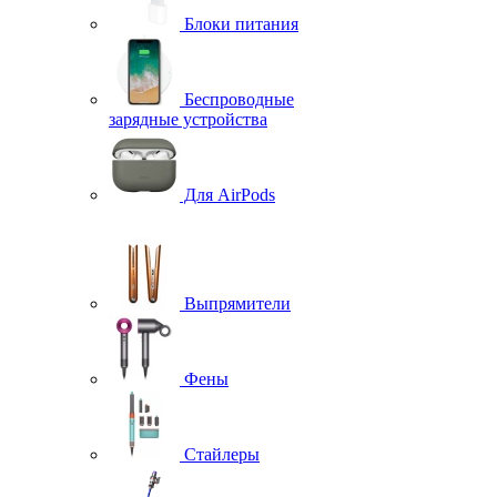
Блоки питания
Беспроводные
зарядные устройства
Для AirPods
Выпрямители
Фены
Стайлеры