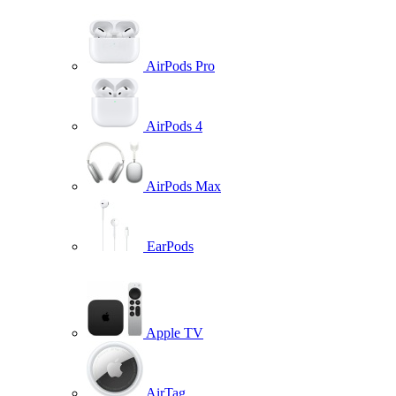
AirPods Pro
AirPods 4
AirPods Max
EarPods
Apple TV
AirTag