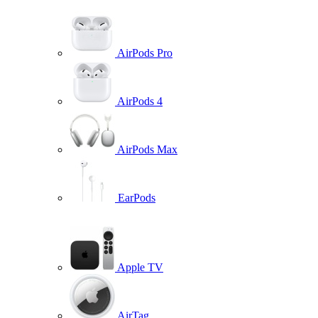
AirPods Pro
AirPods 4
AirPods Max
EarPods
Apple TV
AirTag