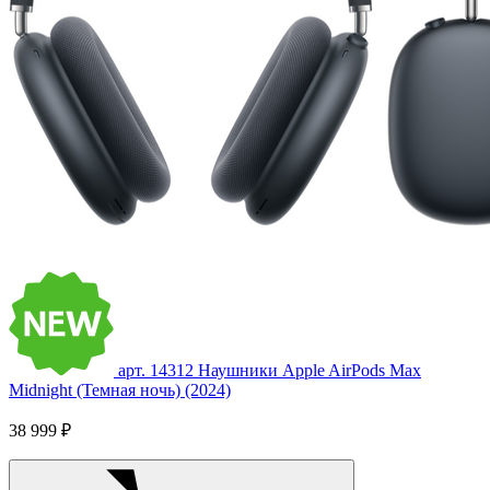
арт. 14312
Наушники Apple AirPods Max
Midnight (Темная ночь) (2024)
38 999 ₽