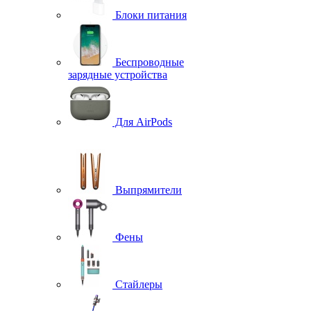
Блоки питания
Беспроводные
зарядные устройства
Для AirPods
Выпрямители
Фены
Стайлеры