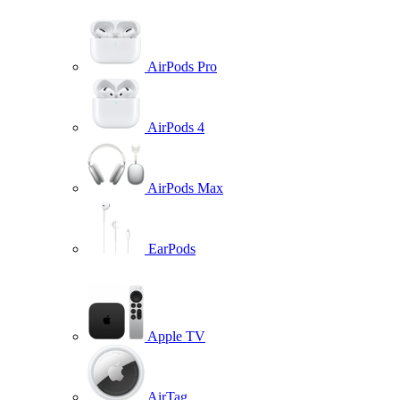
AirPods Pro
AirPods 4
AirPods Max
EarPods
Apple TV
AirTag