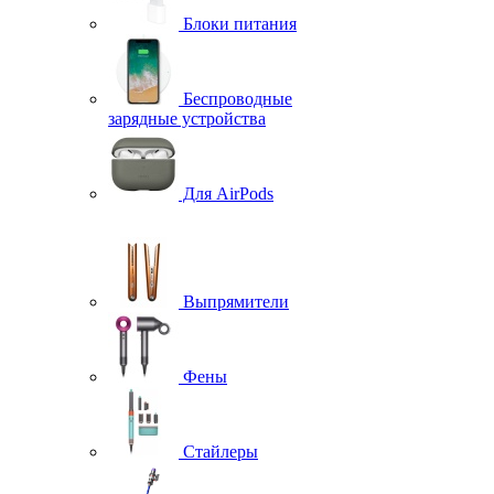
Блоки питания
Беспроводные
зарядные устройства
Для AirPods
Выпрямители
Фены
Стайлеры