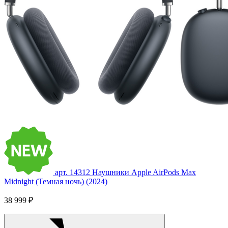
арт. 14312
Наушники Apple AirPods Max
Midnight (Темная ночь) (2024)
38 999 ₽