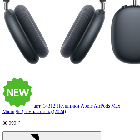
арт. 14312
Наушники Apple AirPods Max
Midnight (Темная ночь) (2024)
38 999 ₽