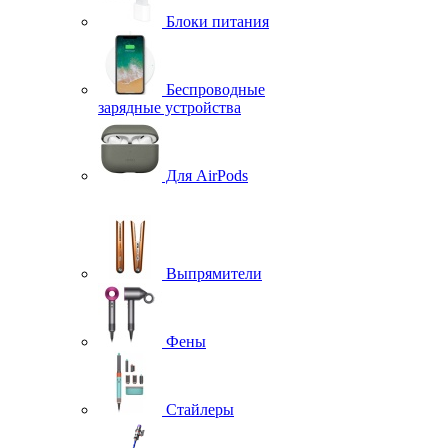
Блоки питания
Беспроводные
зарядные устройства
Для AirPods
Выпрямители
Фены
Стайлеры