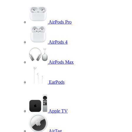
AirPods Pro
AirPods 4
AirPods Max
EarPods
Apple TV
AirTag