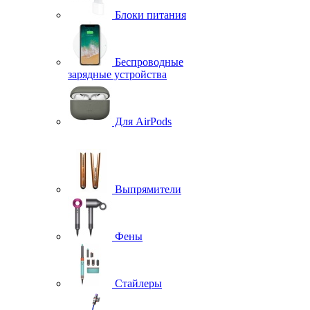
Блоки питания
Беспроводные
зарядные устройства
Для AirPods
Выпрямители
Фены
Стайлеры