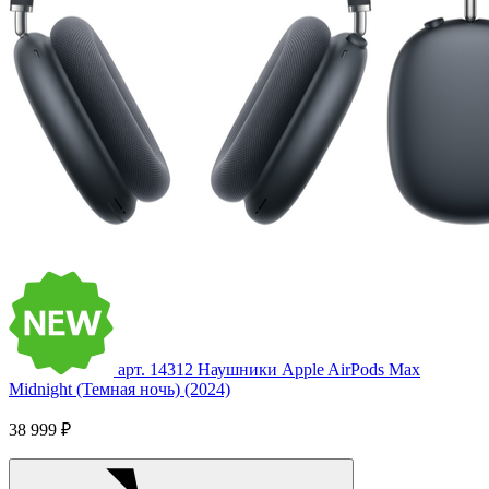
арт. 14312
Наушники Apple AirPods Max
Midnight (Темная ночь) (2024)
38 999 ₽