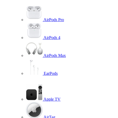
AirPods Pro
AirPods 4
AirPods Max
EarPods
Apple TV
AirTag