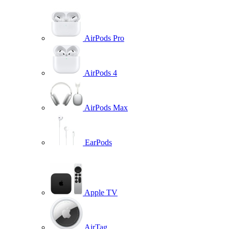
AirPods Pro
AirPods 4
AirPods Max
EarPods
Apple TV
AirTag