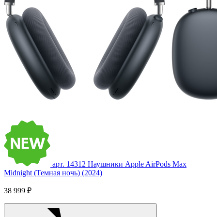
арт. 14312
Наушники Apple AirPods Max
Midnight (Темная ночь) (2024)
38 999 ₽