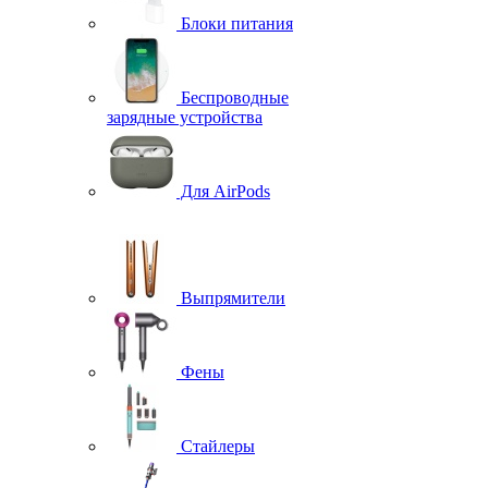
Блоки питания
Беспроводные
зарядные устройства
Для AirPods
Выпрямители
Фены
Стайлеры