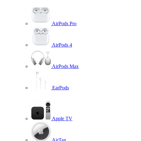
AirPods Pro
AirPods 4
AirPods Max
EarPods
Apple TV
AirTag