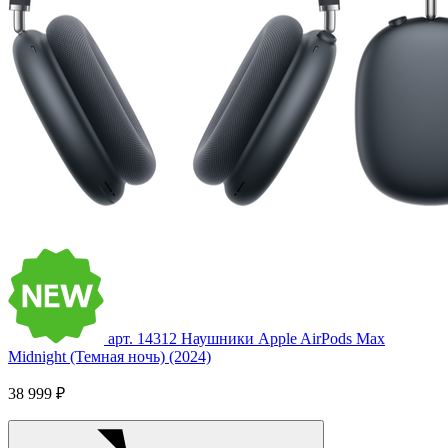
арт. 14312
Наушники Apple AirPods Max
Midnight (Темная ночь) (2024)
38 999 ₽