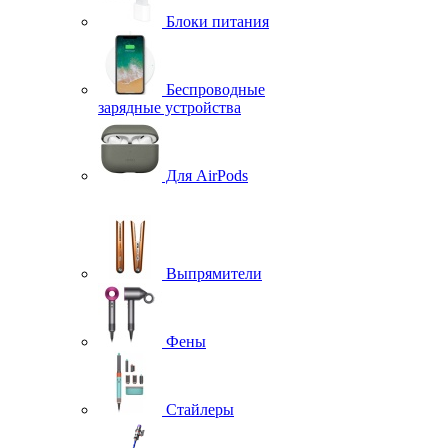
Блоки питания
Беспроводные
зарядные устройства
Для AirPods
Выпрямители
Фены
Стайлеры