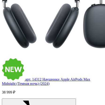
арт. 14312
Наушники Apple AirPods Max
Midnight (Темная ночь) (2024)
38 999 ₽