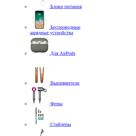
Блоки питания
Беспроводные
зарядные устройства
Для AirPods
Выпрямители
Фены
Стайлеры