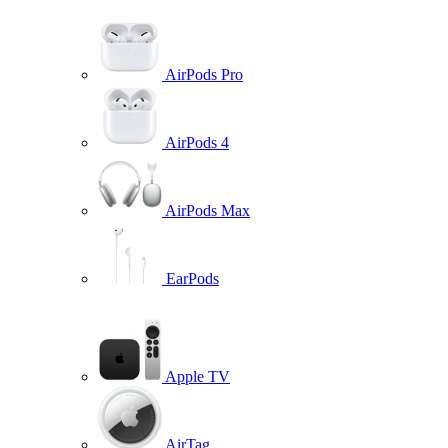
AirPods Pro
AirPods 4
AirPods Max
EarPods
Apple TV
AirTag