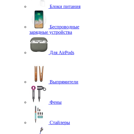
Блоки питания
Беспроводные
зарядные устройства
Для AirPods
Выпрямители
Фены
Стайлеры