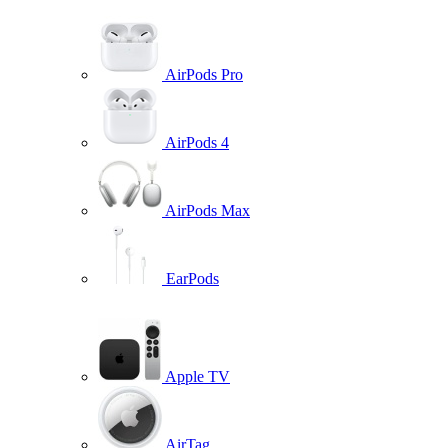
AirPods Pro
AirPods 4
AirPods Max
EarPods
Apple TV
AirTag