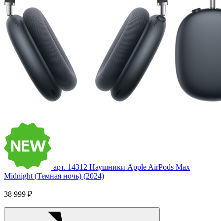
арт. 14312
Наушники Apple AirPods Max
Midnight (Темная ночь) (2024)
38 999 ₽