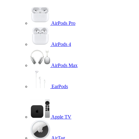
AirPods Pro
AirPods 4
AirPods Max
EarPods
Apple TV
AirTag