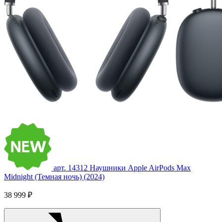
арт. 14312
Наушники Apple AirPods Max
Midnight (Темная ночь) (2024)
38 999 ₽