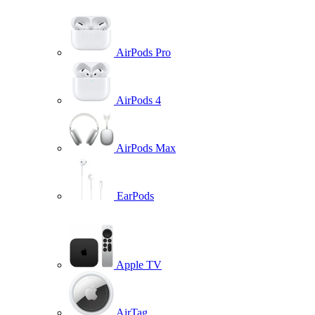
AirPods Pro
AirPods 4
AirPods Max
EarPods
Apple TV
AirTag