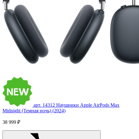
арт. 14312
Наушники Apple AirPods Max
Midnight (Темная ночь) (2024)
38 999 ₽