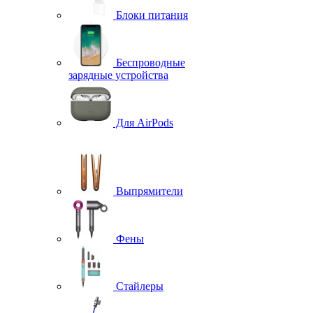
Блоки питания
Беспроводные
зарядные устройства
Для AirPods
Выпрямители
Фены
Стайлеры