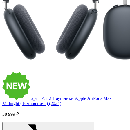
арт. 14312
Наушники Apple AirPods Max
Midnight (Темная ночь) (2024)
38 999 ₽