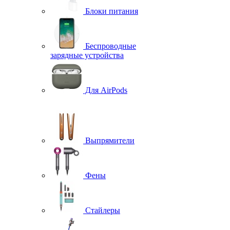
Блоки питания
Беспроводные
зарядные устройства
Для AirPods
Выпрямители
Фены
Стайлеры