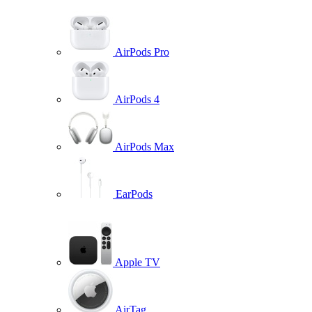
AirPods Pro
AirPods 4
AirPods Max
EarPods
Apple TV
AirTag