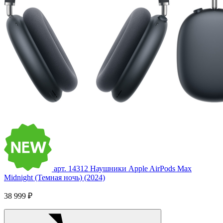
арт. 14312
Наушники Apple AirPods Max
Midnight (Темная ночь) (2024)
38 999 ₽