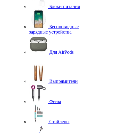
Блоки питания
Беспроводные
зарядные устройства
Для AirPods
Выпрямители
Фены
Стайлеры