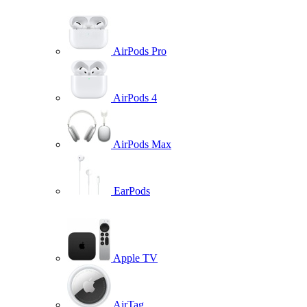
AirPods Pro
AirPods 4
AirPods Max
EarPods
Apple TV
AirTag