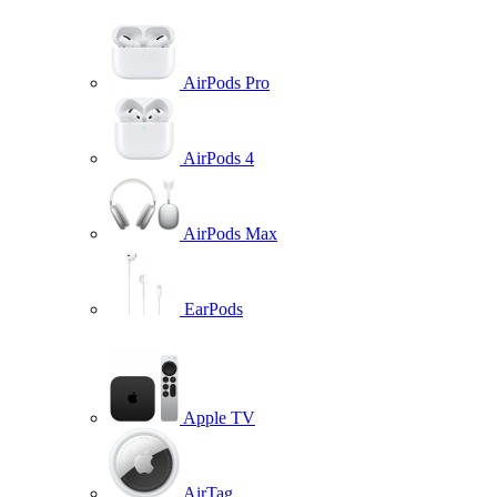
AirPods Pro
AirPods 4
AirPods Max
EarPods
Apple TV
AirTag