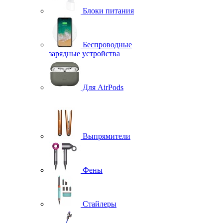
Блоки питания
Беспроводные
зарядные устройства
Для AirPods
Выпрямители
Фены
Стайлеры