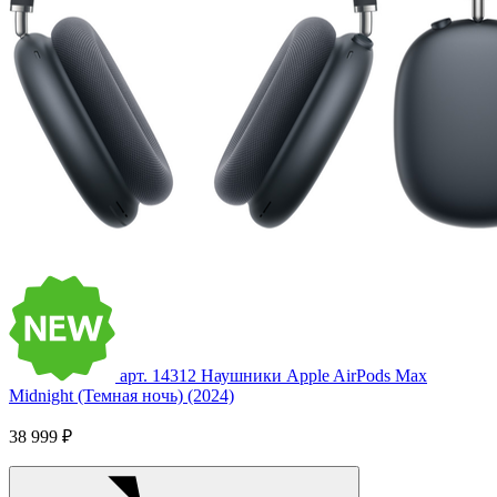
арт. 14312
Наушники Apple AirPods Max
Midnight (Темная ночь) (2024)
38 999 ₽