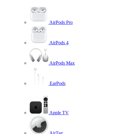
AirPods Pro
AirPods 4
AirPods Max
EarPods
Apple TV
AirTag