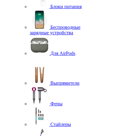
Блоки питания
Беспроводные
зарядные устройства
Для AirPods
Выпрямители
Фены
Стайлеры