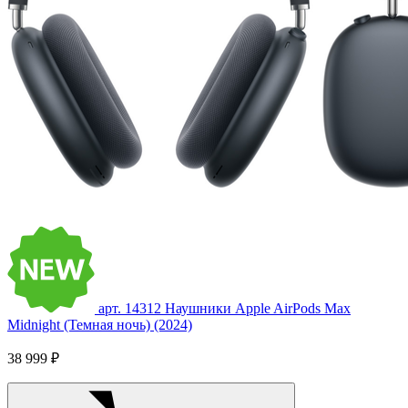
арт. 14312
Наушники Apple AirPods Max
Midnight (Темная ночь) (2024)
38 999 ₽