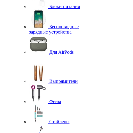
Блоки питания
Беспроводные
зарядные устройства
Для AirPods
Выпрямители
Фены
Стайлеры