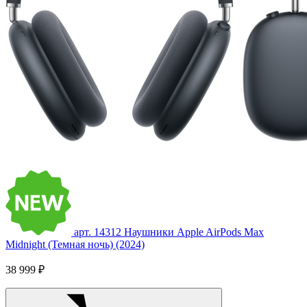
арт. 14312
Наушники Apple AirPods Max
Midnight (Темная ночь) (2024)
38 999 ₽