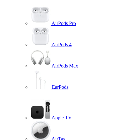
AirPods Pro
AirPods 4
AirPods Max
EarPods
Apple TV
AirTag