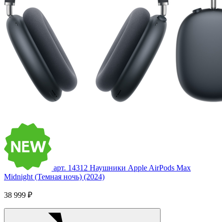
арт. 14312
Наушники Apple AirPods Max
Midnight (Темная ночь) (2024)
38 999 ₽