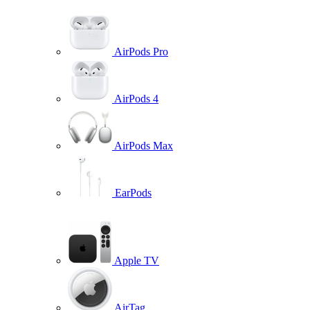
AirPods Pro
AirPods 4
AirPods Max
EarPods
Apple TV
AirTag