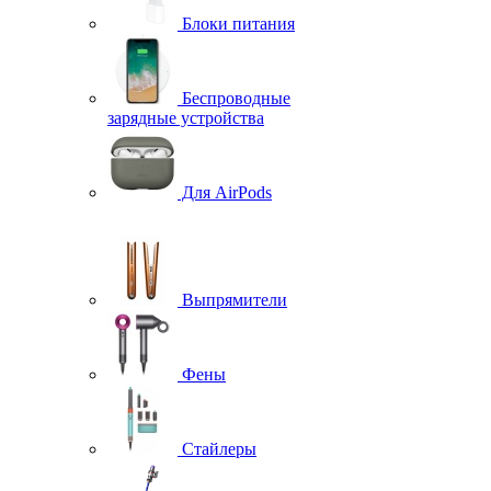
Блоки питания
Беспроводные
зарядные устройства
Для AirPods
Выпрямители
Фены
Стайлеры