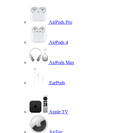
AirPods Pro
AirPods 4
AirPods Max
EarPods
Apple TV
AirTag