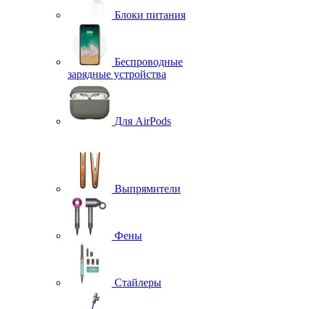
Блоки питания
Беспроводные
зарядные устройства
Для AirPods
Выпрямители
Фены
Стайлеры