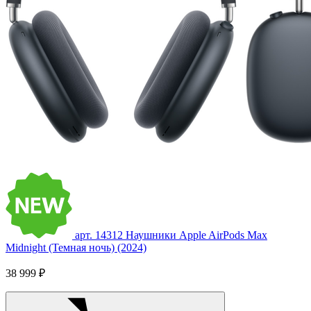
арт. 14312
Наушники Apple AirPods Max
Midnight (Темная ночь) (2024)
38 999 ₽