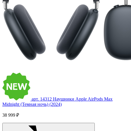
арт. 14312
Наушники Apple AirPods Max
Midnight (Темная ночь) (2024)
38 999 ₽