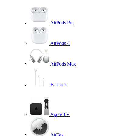
AirPods Pro
AirPods 4
AirPods Max
EarPods
Apple TV
AirTag