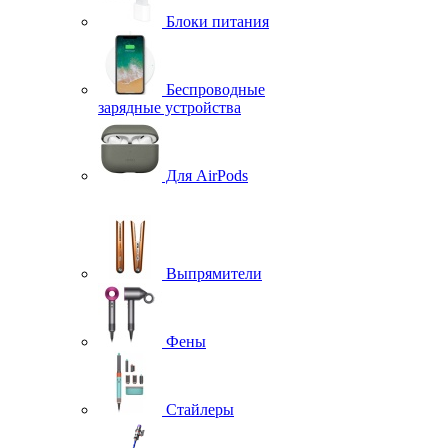
Блоки питания
Беспроводные
зарядные устройства
Для AirPods
Выпрямители
Фены
Стайлеры