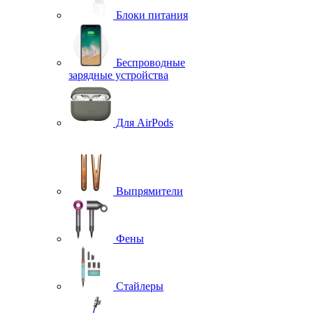
Блоки питания
Беспроводные
зарядные устройства
Для AirPods
Выпрямители
Фены
Стайлеры