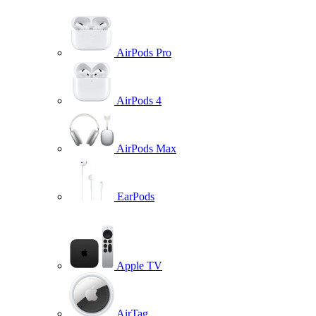
AirPods Pro
AirPods 4
AirPods Max
EarPods
Apple TV
AirTag