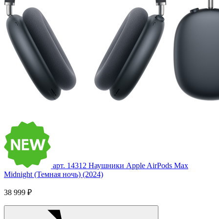
арт. 14312
Наушники Apple AirPods Max
Midnight (Темная ночь) (2024)
38 999 ₽