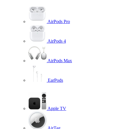
AirPods Pro
AirPods 4
AirPods Max
EarPods
Apple TV
AirTag