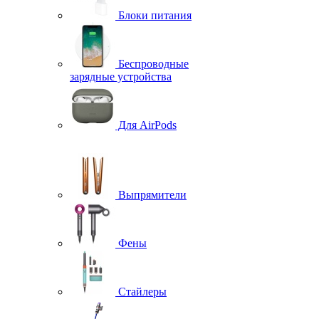
Блоки питания
Беспроводные
зарядные устройства
Для AirPods
Выпрямители
Фены
Стайлеры