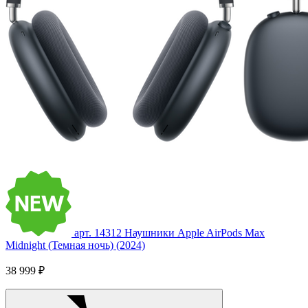
арт. 14312
Наушники Apple AirPods Max
Midnight (Темная ночь) (2024)
38 999 ₽