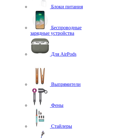
Блоки питания
Беспроводные
зарядные устройства
Для AirPods
Выпрямители
Фены
Стайлеры