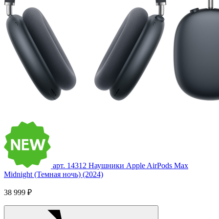
арт. 14312
Наушники Apple AirPods Max
Midnight (Темная ночь) (2024)
38 999 ₽