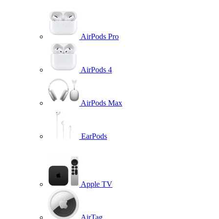
AirPods Pro
AirPods 4
AirPods Max
EarPods
Apple TV
AirTag