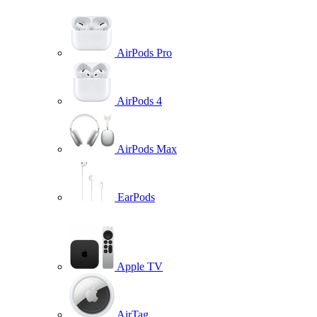
AirPods Pro
AirPods 4
AirPods Max
EarPods
Apple TV
AirTag