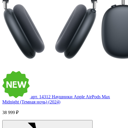
арт. 14312
Наушники Apple AirPods Max
Midnight (Темная ночь) (2024)
38 999 ₽