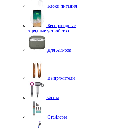
Блоки питания
Беспроводные
зарядные устройства
Для AirPods
Выпрямители
Фены
Стайлеры