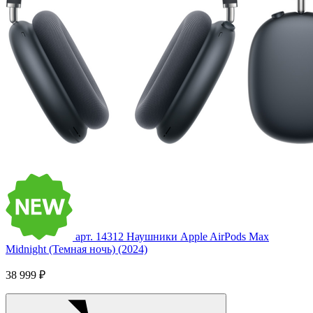
арт. 14312
Наушники Apple AirPods Max
Midnight (Темная ночь) (2024)
38 999 ₽