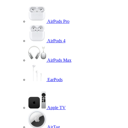
AirPods Pro
AirPods 4
AirPods Max
EarPods
Apple TV
AirTag