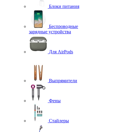
Блоки питания
Беспроводные
зарядные устройства
Для AirPods
Выпрямители
Фены
Стайлеры