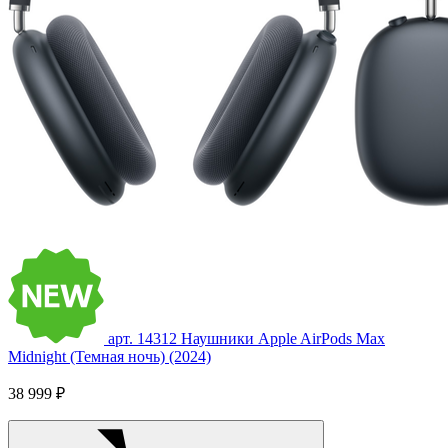
арт. 14312
Наушники Apple AirPods Max
Midnight (Темная ночь) (2024)
38 999 ₽