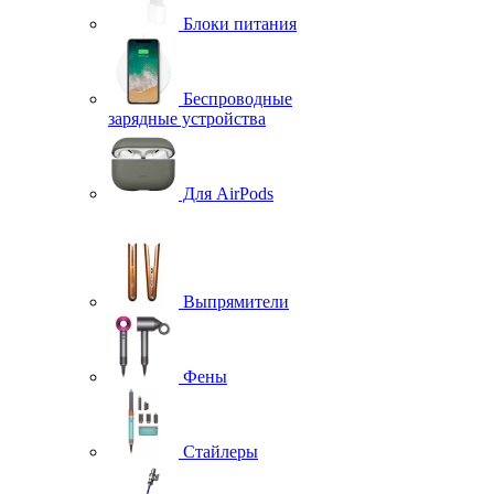
Блоки питания
Беспроводные
зарядные устройства
Для AirPods
Выпрямители
Фены
Стайлеры