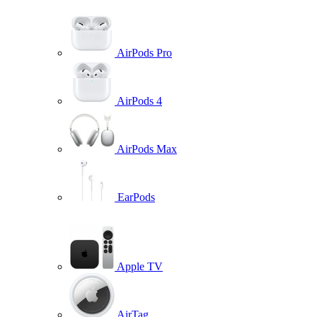
AirPods Pro
AirPods 4
AirPods Max
EarPods
Apple TV
AirTag