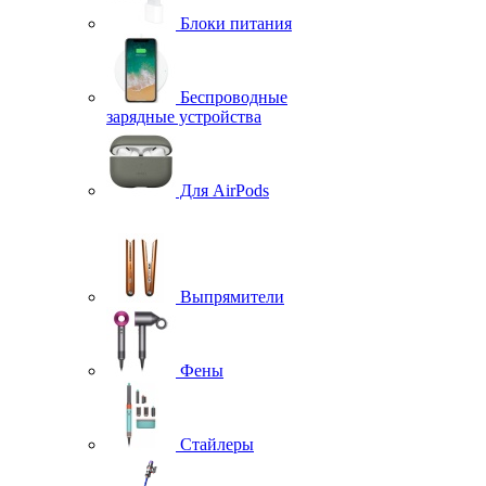
Блоки питания
Беспроводные
зарядные устройства
Для AirPods
Выпрямители
Фены
Стайлеры