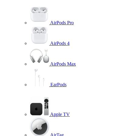
AirPods Pro
AirPods 4
AirPods Max
EarPods
Apple TV
AirTag