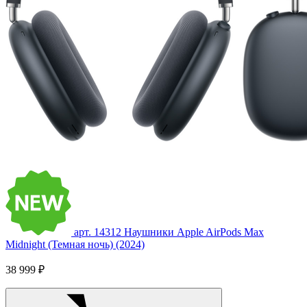
арт. 14312
Наушники Apple AirPods Max
Midnight (Темная ночь) (2024)
38 999 ₽