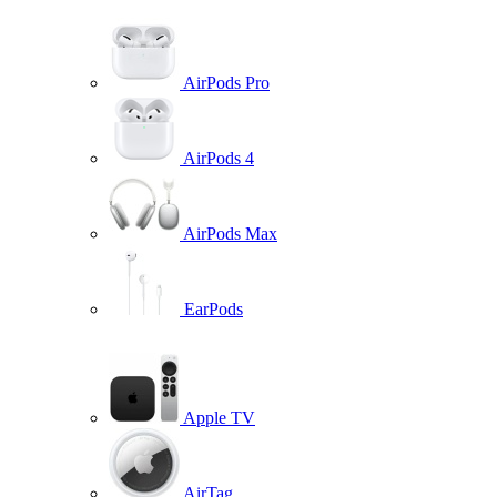
AirPods Pro
AirPods 4
AirPods Max
EarPods
Apple TV
AirTag