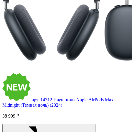
арт. 14312
Наушники Apple AirPods Max
Midnight (Темная ночь) (2024)
38 999 ₽