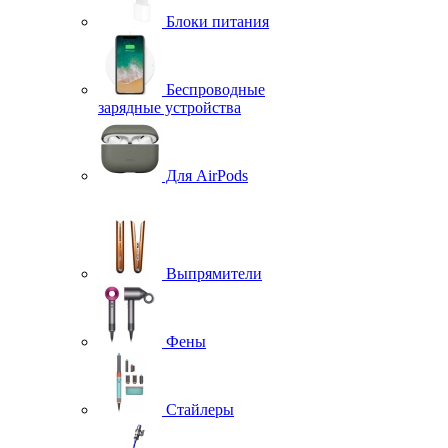
Блоки питания
Беспроводные
зарядные устройства
Для AirPods
Выпрямители
Фены
Стайлеры