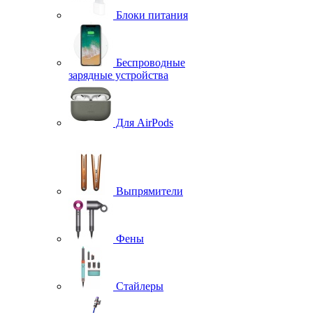
Блоки питания
Беспроводные
зарядные устройства
Для AirPods
Выпрямители
Фены
Стайлеры