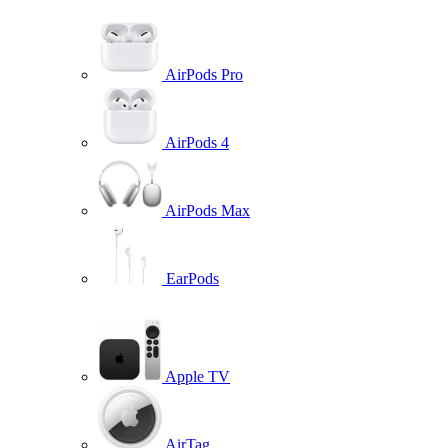
AirPods Pro
AirPods 4
AirPods Max
EarPods
Apple TV
AirTag