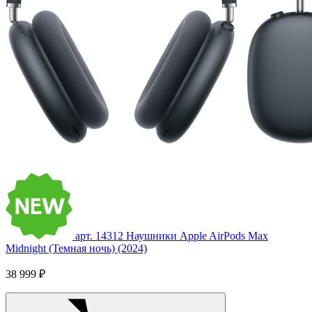
арт. 14312
Наушники Apple AirPods Max
Midnight (Темная ночь) (2024)
38 999 ₽