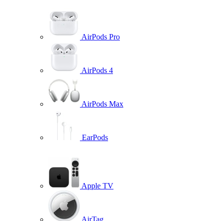
AirPods Pro
AirPods 4
AirPods Max
EarPods
Apple TV
AirTag