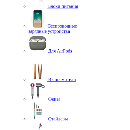
Блоки питания
Беспроводные
зарядные устройства
Для AirPods
Выпрямители
Фены
Стайлеры