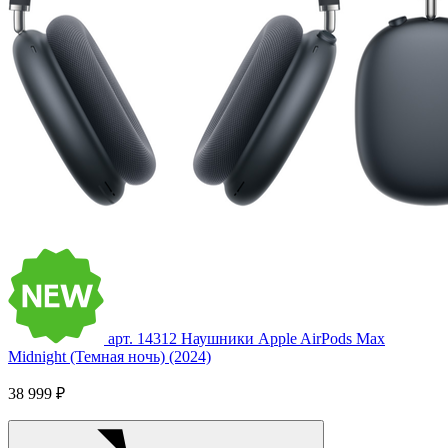
арт. 14312
Наушники Apple AirPods Max
Midnight (Темная ночь) (2024)
38 999 ₽