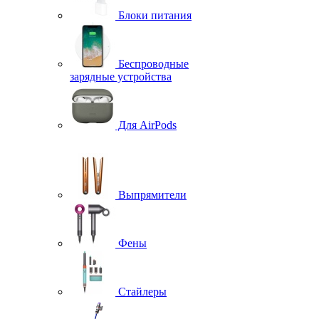
Блоки питания
Беспроводные
зарядные устройства
Для AirPods
Выпрямители
Фены
Стайлеры