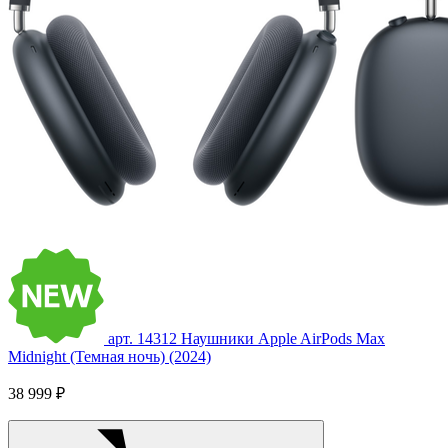
арт. 14312
Наушники Apple AirPods Max
Midnight (Темная ночь) (2024)
38 999 ₽