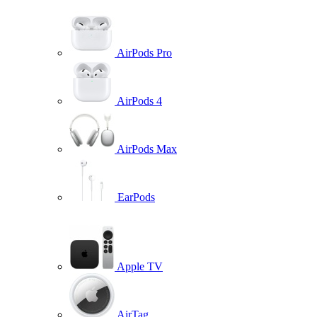
AirPods Pro
AirPods 4
AirPods Max
EarPods
Apple TV
AirTag