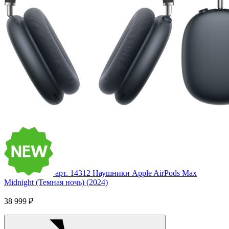
арт. 14312
Наушники Apple AirPods Max
Midnight (Темная ночь) (2024)
38 999 ₽