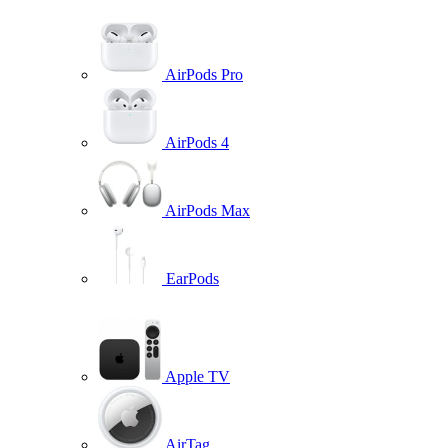
AirPods Pro
AirPods 4
AirPods Max
EarPods
Apple TV
AirTag