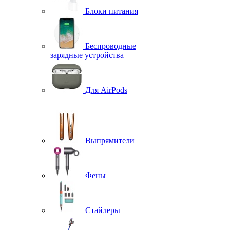
Блоки питания
Беспроводные
зарядные устройства
Для AirPods
Выпрямители
Фены
Стайлеры