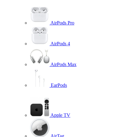
AirPods Pro
AirPods 4
AirPods Max
EarPods
Apple TV
AirTag