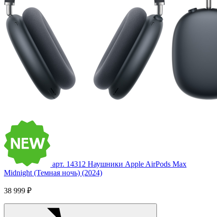
арт. 14312
Наушники Apple AirPods Max
Midnight (Темная ночь) (2024)
38 999 ₽