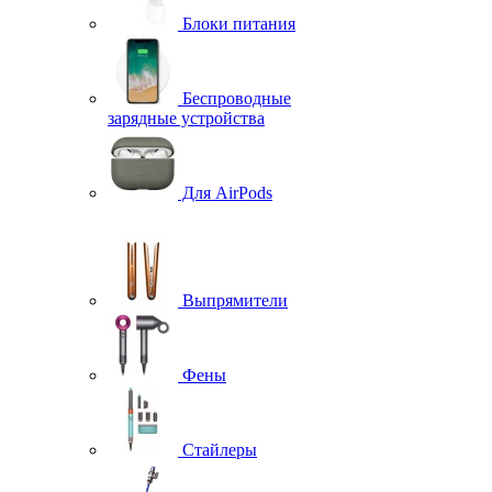
Блоки питания
Беспроводные
зарядные устройства
Для AirPods
Выпрямители
Фены
Стайлеры