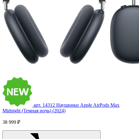
арт. 14312
Наушники Apple AirPods Max
Midnight (Темная ночь) (2024)
38 999 ₽