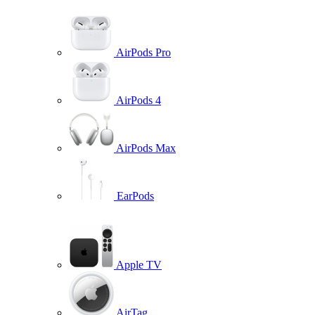
AirPods Pro
AirPods 4
AirPods Max
EarPods
Apple TV
AirTag