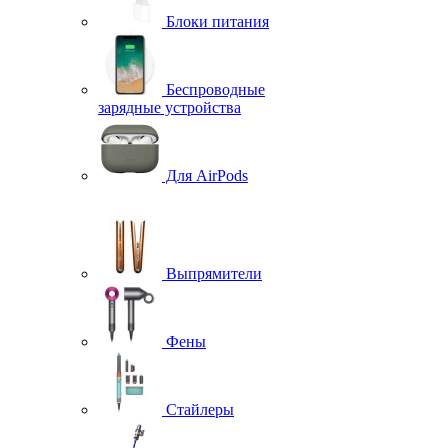
Блоки питания
Беспроводные
зарядные устройства
Для AirPods
Выпрямители
Фены
Стайлеры