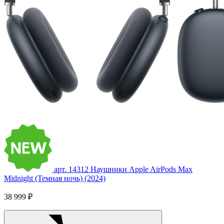
арт. 14312
Наушники Apple AirPods Max
Midnight (Темная ночь) (2024)
38 999 ₽