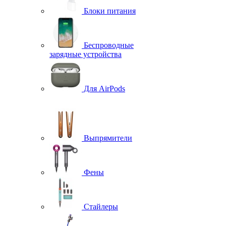
Блоки питания
Беспроводные
зарядные устройства
Для AirPods
Выпрямители
Фены
Стайлеры