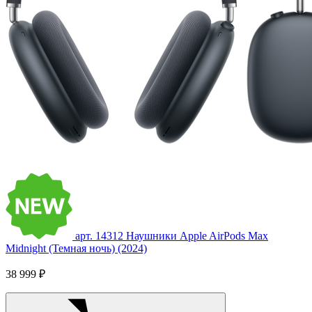
арт. 14312
Наушники Apple AirPods Max
Midnight (Темная ночь) (2024)
38 999 ₽