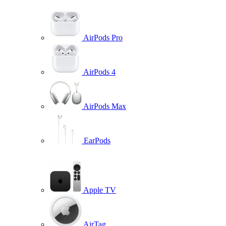
AirPods Pro
AirPods 4
AirPods Max
EarPods
Apple TV
AirTag