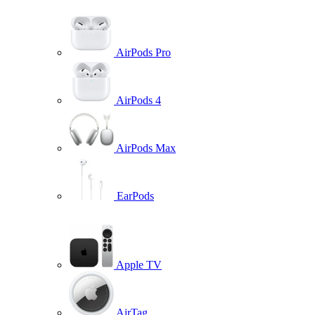
AirPods Pro
AirPods 4
AirPods Max
EarPods
Apple TV
AirTag