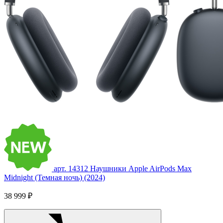
арт. 14312
Наушники Apple AirPods Max
Midnight (Темная ночь) (2024)
38 999 ₽