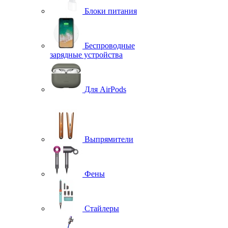
Блоки питания
Беспроводные
зарядные устройства
Для AirPods
Выпрямители
Фены
Стайлеры