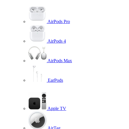
AirPods Pro
AirPods 4
AirPods Max
EarPods
Apple TV
AirTag