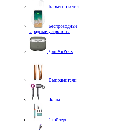
Блоки питания
Беспроводные
зарядные устройства
Для AirPods
Выпрямители
Фены
Стайлеры