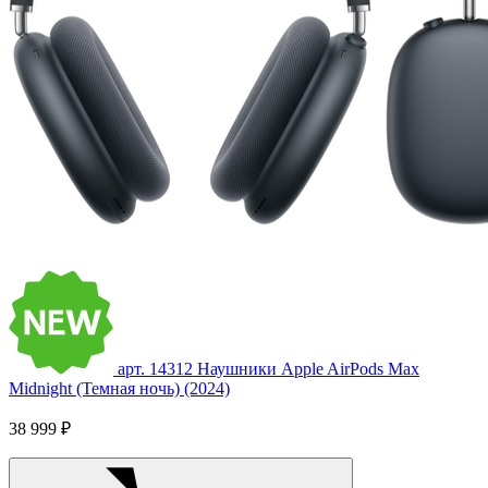
арт. 14312
Наушники Apple AirPods Max
Midnight (Темная ночь) (2024)
38 999 ₽