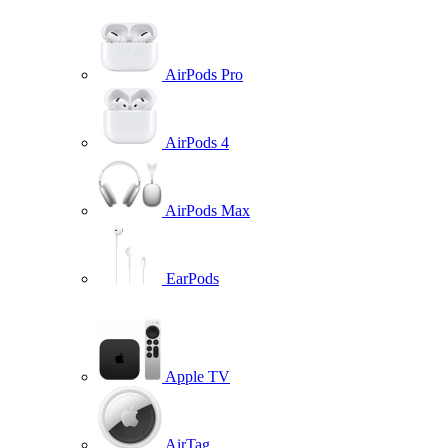
AirPods Pro
AirPods 4
AirPods Max
EarPods
Apple TV
AirTag