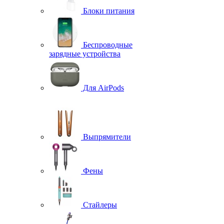
Блоки питания
Беспроводные
зарядные устройства
Для AirPods
Выпрямители
Фены
Стайлеры