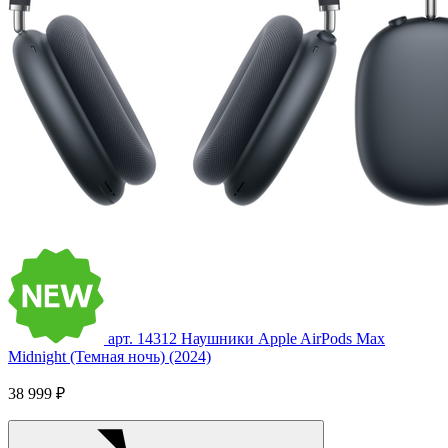
арт. 14312
Наушники Apple AirPods Max
Midnight (Темная ночь) (2024)
38 999 ₽