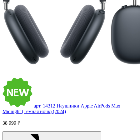
арт. 14312
Наушники Apple AirPods Max
Midnight (Темная ночь) (2024)
38 999 ₽