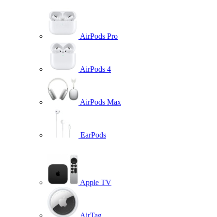
AirPods Pro
AirPods 4
AirPods Max
EarPods
Apple TV
AirTag