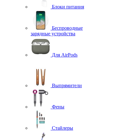
Блоки питания
Беспроводные
зарядные устройства
Для AirPods
Выпрямители
Фены
Стайлеры