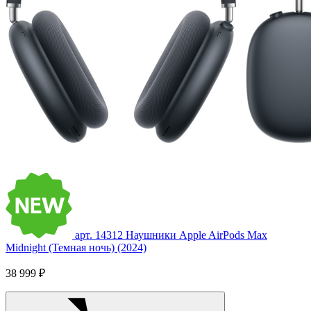
арт. 14312
Наушники Apple AirPods Max
Midnight (Темная ночь) (2024)
38 999 ₽