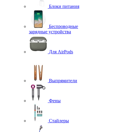
Блоки питания
Беспроводные
зарядные устройства
Для AirPods
Выпрямители
Фены
Стайлеры