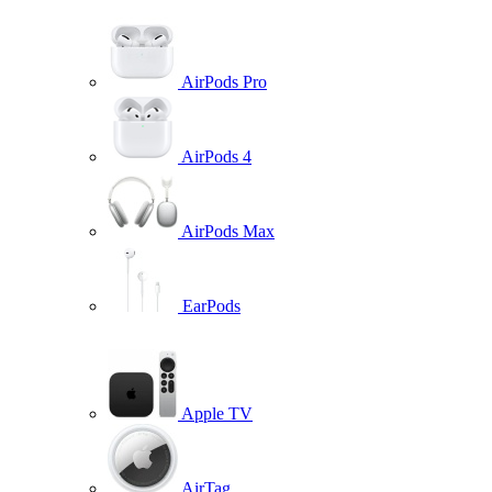
AirPods Pro
AirPods 4
AirPods Max
EarPods
Apple TV
AirTag