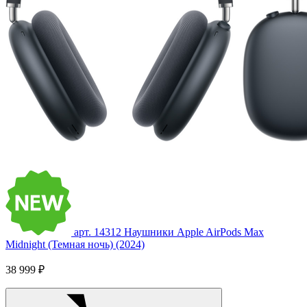
арт. 14312
Наушники Apple AirPods Max
Midnight (Темная ночь) (2024)
38 999 ₽