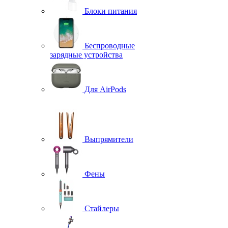
Блоки питания
Беспроводные
зарядные устройства
Для AirPods
Выпрямители
Фены
Стайлеры