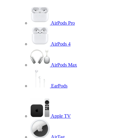
AirPods Pro
AirPods 4
AirPods Max
EarPods
Apple TV
AirTag