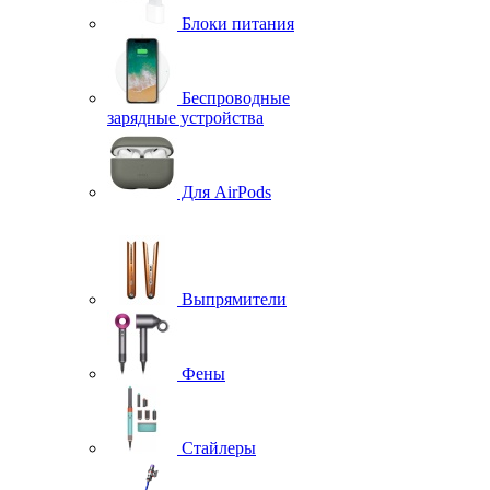
Блоки питания
Беспроводные
зарядные устройства
Для AirPods
Выпрямители
Фены
Стайлеры