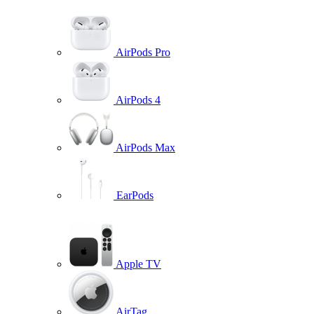
AirPods Pro
AirPods 4
AirPods Max
EarPods
Apple TV
AirTag