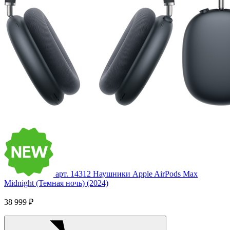
арт. 14312
Наушники Apple AirPods Max
Midnight (Темная ночь) (2024)
38 999 ₽