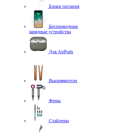
Блоки питания
Беспроводные
зарядные устройства
Для AirPods
Выпрямители
Фены
Стайлеры