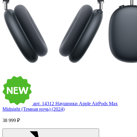
арт. 14312
Наушники Apple AirPods Max
Midnight (Темная ночь) (2024)
38 999 ₽