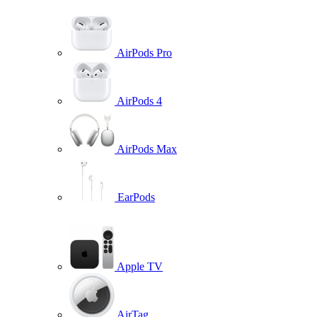
AirPods Pro
AirPods 4
AirPods Max
EarPods
Apple TV
AirTag