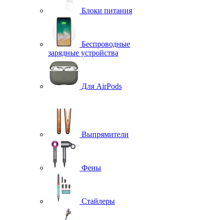
Блоки питания
Беспроводные
зарядные устройства
Для AirPods
Выпрямители
Фены
Стайлеры