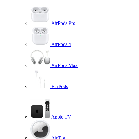
AirPods Pro
AirPods 4
AirPods Max
EarPods
Apple TV
AirTag