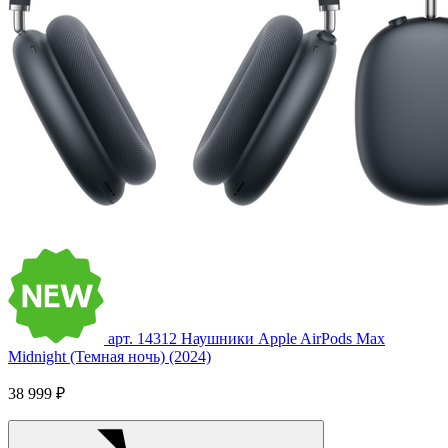
арт. 14312
Наушники Apple AirPods Max
Midnight (Темная ночь) (2024)
38 999 ₽