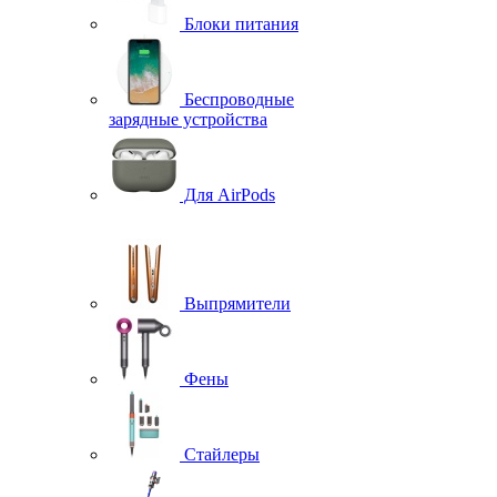
Блоки питания
Беспроводные
зарядные устройства
Для AirPods
Выпрямители
Фены
Стайлеры