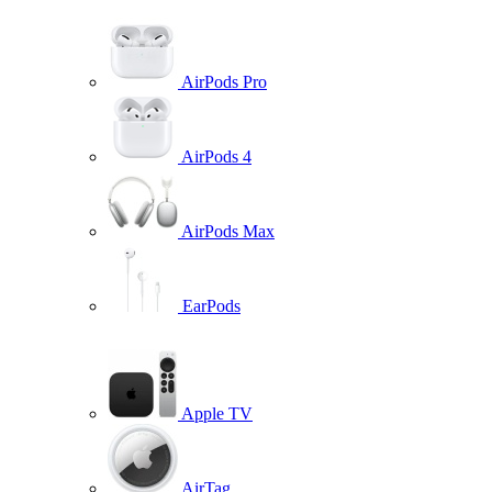
AirPods Pro
AirPods 4
AirPods Max
EarPods
Apple TV
AirTag