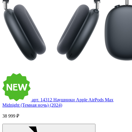
арт. 14312
Наушники Apple AirPods Max
Midnight (Темная ночь) (2024)
38 999 ₽